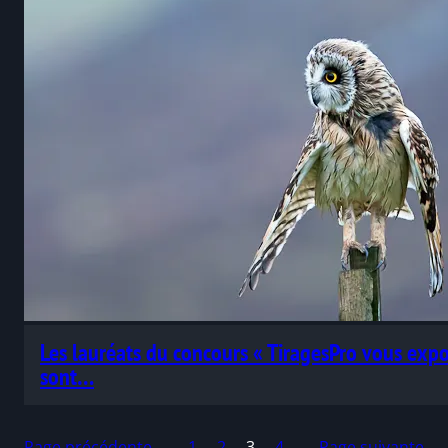
Les lauréats du concours « TiragesPro vous exp
sont…
Page précédente
1
2
3
4
Page suivante